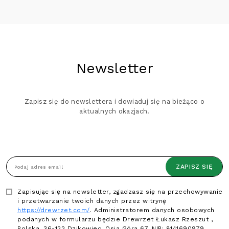
Newsletter
Zapisz się do newslettera i dowiaduj się na bieżąco o
aktualnych okazjach.
ZAPISZ SIĘ
Podaj adres email
Zapisując się na newsletter, zgadzasz się na przechowywanie
i przetwarzanie twoich danych przez witrynę
https://drewrzet.com/
. Administratorem danych osobowych
podanych w formularzu będzie Drewrzet Łukasz Rzeszut ,
Polska, 36-122 Dzikowiec, Osia Góra 67, NIP: 8141690979.