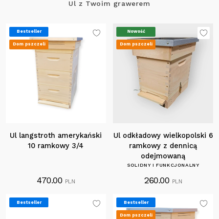
Ul z Twoim grawerem
Bestseller
Nowość
Dom pszczeli
Dom pszczeli
Ul langstroth amerykański
Ul odkładowy wielkopolski 6
10 ramkowy 3/4
ramkowy z dennicą
odejmowaną
SOLIDNY I FUNKCJONALNY
470.00
260.00
PLN
PLN
Bestseller
Bestseller
Dom pszczeli