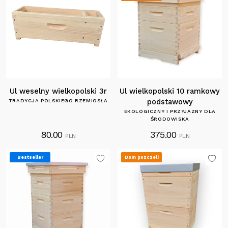
Ul weselny wielkopolski 3r
Ul wielkopolski 10 ramkowy
TRADYCJA POLSKIEGO RZEMIOSŁA
podstawowy
EKOLOGICZNY I PRZYJAZNY DLA
ŚRODOWISKA
80.00
375.00
PLN
PLN
Bestseller
Dom pszczeli