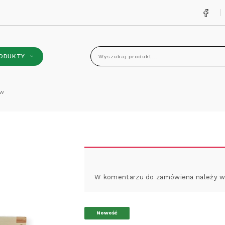
ODUKTY
Wyszukaj produkt...
ów
W komentarzu do zamówiena należy wp
Nowość