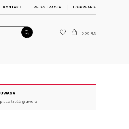
KONTAKT
REJESTRACJA
LOGOWANIE
0.00
PLN
UWAGA
isać treść grawera