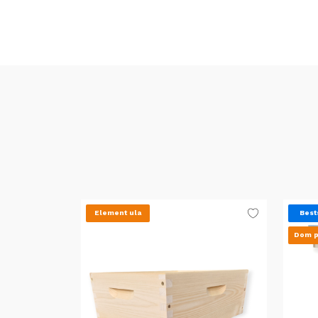
Element ula
Best
Dom p