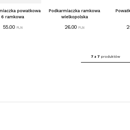
miaczka powałkowa
Podkarmiaczka ramkowa
Pował
6 ramkowa
wielkopolska
55.00
26.00
2
PLN
PLN
7 z 7
produktów