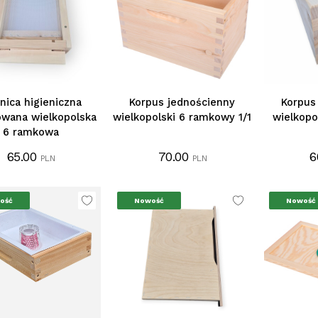
nica higieniczna
Korpus jednościenny
Korpus
owana wielkopolska
wielkopolski 6 ramkowy 1/1
wielkopo
6 ramkowa
65.00
70.00
6
PLN
PLN
ość
Nowość
Nowość