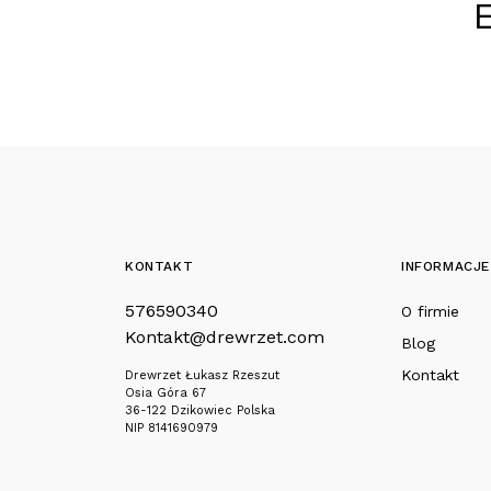
KONTAKT
INFORMACJE
576590340
O firmie
Kontakt@drewrzet.com
Blog
Kontakt
Drewrzet Łukasz Rzeszut
Osia Góra 67
36-122 Dzikowiec Polska
NIP 8141690979