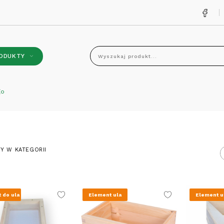
ODUKTY
Wyszukaj produkt...
go
Y W KATEGORII
 do ula
Element ula
Element u