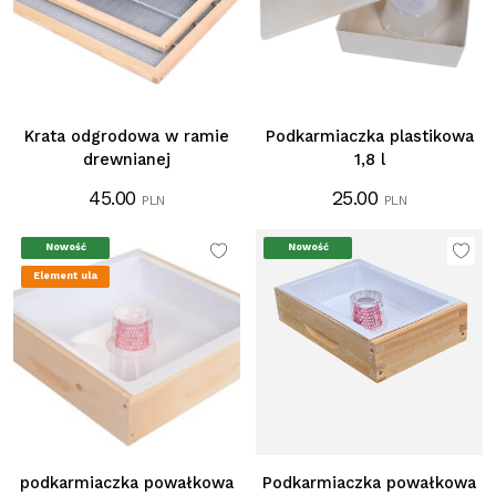
Krata odgrodowa w ramie
Podkarmiaczka plastikowa
drewnianej
1,8 l
45.00
25.00
PLN
PLN
Nowość
Nowość
Element ula
podkarmiaczka powałkowa
Podkarmiaczka powałkowa