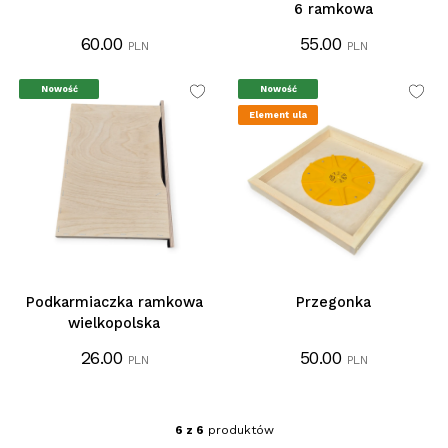
6 ramkowa
60.00
55.00
PLN
PLN
Nowość
Nowość
Element ula
Podkarmiaczka ramkowa
Przegonka
wielkopolska
26.00
50.00
PLN
PLN
6 z 6
produktów